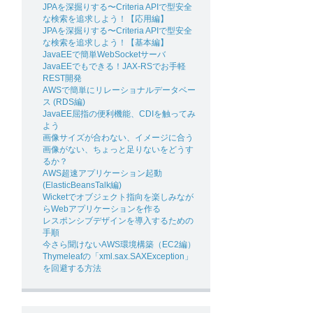
JPAを深掘りする〜Criteria APIで型安全
な検索を追求しよう！【応用編】
JPAを深掘りする〜Criteria APIで型安全
な検索を追求しよう！【基本編】
JavaEEで簡単WebSocketサーバ
JavaEEでもできる！JAX-RSでお手軽
REST開発
AWSで簡単にリレーショナルデータベー
ス (RDS編)
JavaEE屈指の便利機能、CDIを触ってみ
よう
画像サイズが合わない、イメージに合う
画像がない、ちょっと足りないをどうす
るか？
AWS超速アプリケーション起動
(ElasticBeansTalk編)
Wicketでオブジェクト指向を楽しみなが
らWebアプリケーションを作る
レスポンシブデザインを導入するための
手順
今さら聞けないAWS環境構築（EC2編）
Thymeleafの「xml.sax.SAXException」
を回避する方法