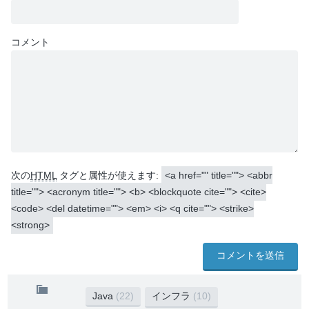
コメント
次の
HTML
タグと属性が使えます:
<a href="" title=""> <abbr
title=""> <acronym title=""> <b> <blockquote cite=""> <cite>
<code> <del datetime=""> <em> <i> <q cite=""> <strike>
<strong>
Java
(22)
インフラ
(10)