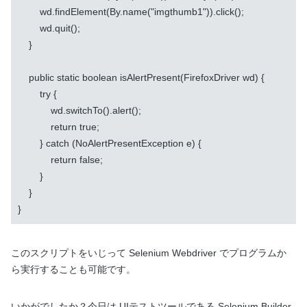
        wd.findElement(By.name("imgthumb1")).click();

        wd.quit();

    }

    public static boolean isAlertPresent(FirefoxDriver wd) {

        try {

            wd.switchTo().alert();

            return true;

        } catch (NoAlertPresentException e) {

            return false;

        }

    }

}
このスクリプトをいじって Selenium Webdriver でプログラムか
ら実行することも可能です。
いかがでしたか？今日は UIテストツールである Selenium Builder