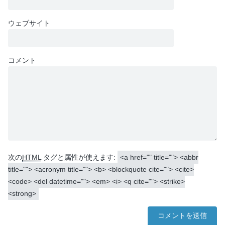
ウェブサイト
コメント
次の
HTML
タグと属性が使えます:
<a href="" title=""> <abbr
title=""> <acronym title=""> <b> <blockquote cite=""> <cite>
<code> <del datetime=""> <em> <i> <q cite=""> <strike>
<strong>