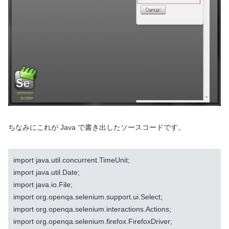
ちなみにこれが Java で書き出したソースコードです。
import java.util.concurrent.TimeUnit;

import java.util.Date;

import java.io.File;

import org.openqa.selenium.support.ui.Select;

import org.openqa.selenium.interactions.Actions;

import org.openqa.selenium.firefox.FirefoxDriver;
