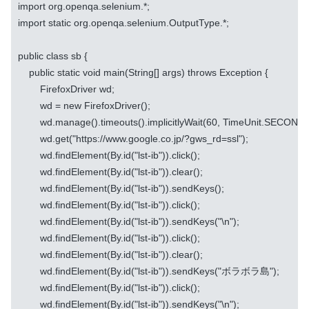
import org.openqa.selenium.*;

import static org.openqa.selenium.OutputType.*;

public class sb {

    public static void main(String[] args) throws Exception {

        FirefoxDriver wd;

        wd = new FirefoxDriver();

        wd.manage().timeouts().implicitlyWait(60, TimeUnit.SECONDS)
        wd.get("https://www.google.co.jp/?gws_rd=ssl");

        wd.findElement(By.id("lst-ib")).click();

        wd.findElement(By.id("lst-ib")).clear();

        wd.findElement(By.id("lst-ib")).sendKeys();

        wd.findElement(By.id("lst-ib")).click();

        wd.findElement(By.id("lst-ib")).sendKeys("\n");

        wd.findElement(By.id("lst-ib")).click();

        wd.findElement(By.id("lst-ib")).clear();

        wd.findElement(By.id("lst-ib")).sendKeys("ボラボラ島");

        wd.findElement(By.id("lst-ib")).click();

        wd.findElement(By.id("lst-ib")).sendKeys("\n");
