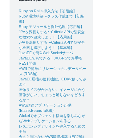
Ruby on Rails 導入方法【初級編】
Ruby 環境構築〜クラス作成まで【初級
編】
Ruby モジュールと例外処理【応用編】
JPAを深掘りする〜Criteria APIで型安全
な検索を追求しよう！【応用編】
JPAを深掘りする〜Criteria APIで型安全
な検索を追求しよう！【基本編】
JavaEEで簡単WebSocketサーバ
JavaEEでもできる！JAX-RSでお手軽
REST開発
AWSで簡単にリレーショナルデータベー
ス (RDS編)
JavaEE屈指の便利機能、CDIを触ってみ
よう
画像サイズが合わない、イメージに合う
画像がない、ちょっと足りないをどうす
るか？
AWS超速アプリケーション起動
(ElasticBeansTalk編)
Wicketでオブジェクト指向を楽しみなが
らWebアプリケーションを作る
レスポンシブデザインを導入するための
手順
今さら聞けないAWS環境構築（EC2編）