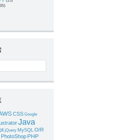
ンド
(15)
35)
索
覧
AWS
CSS
Google
Java
lustrator
pt
O/R
MySQL
jQuery
PHP
PhotoShop