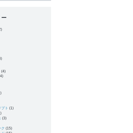
リー
2)
4)
ー
(4)
4)
)
リプト
(1)
)
ス
(3)
ーク
(15)