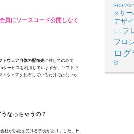
Redis
VPS
サー
タ
ー全員にソースコード公開しなく
デザ
フ
ント
フロ
ログ
フトウェア自体の配布先
に対してのみで
談
ebサービスを利用していますが、ソフトウ
フトウェアを配布しているわけではないか
どうなっちゃうの？
した会社が訴訟を受ける事例がありました。日