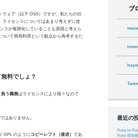
ブ
ウェア（以下 OSS）ですが、私たちの仕
、ライセンスについてはあまり考えずに使
mas
センスが複雑化していることも原因と考えら
スについて商用利用という観点から再考するた
。
tomo
haya
て無料でしょ？
Tam
し
負う義務
はライセンスにより様々なので
最近の
けではありません。
Ruby on 
GPL のように
コピーレフト（後述）
であ
Ruby 環