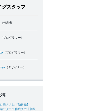
ログスタッフ
a
（代表者）
（プログラマー）
to
（プログラマー）
mys
（デザイナー）
投稿
Rails 導入方法【初級編】
境構築〜クラス作成まで【初級