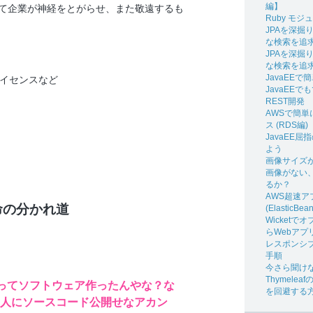
編】
いて企業が神経をとがらせ、また敬遠するも
Ruby モ
JPAを深掘りす
な検索を追
JPAを深掘りす
な検索を追
JavaEEで簡
Dライセンスなど
JavaEEで
REST開発
AWSで簡
ス (RDS編)
JavaEE
よう
画像サイズ
画像がない
るか？
AWS超速
命の分かれ道
(ElasticBea
Wicket
らWebアプ
レスポンシ
手順
今さら聞けな
Thymeleafの
使ってソフトウェア作ったんやな？な
を回避する
人にソースコード公開せなアカン