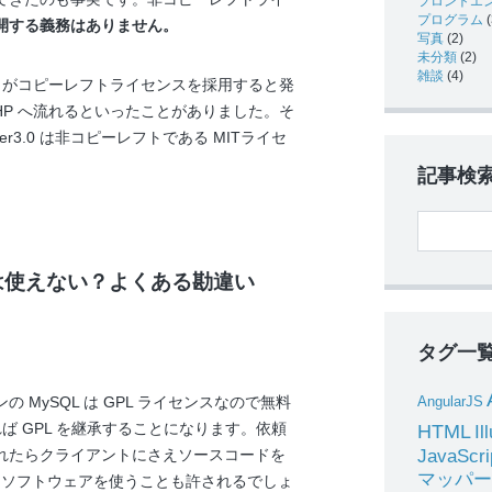
フロントエ
プログラム
(
開する義務はありません。
写真
(2)
未分類
(2)
雑談
(4)
がコピーレフトライセンスを採用すると発
PHP へ流れるといったことがありました。そ
er3.0 は非コピーレフトである MITライセ
記事検
は使えない？よくある勘違い
タグ一
AngularJS
MySQL は GPL ライセンスなので無料
れば GPL を継承することになります。依頼
HTML
Il
JavaScri
れたらクライアントにさえソースコードを
マッパー
L ソフトウェアを使うことも許されるでしょ