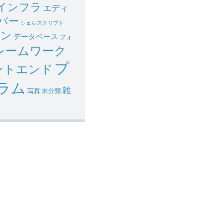
インフラ
エディ
バー
シェルスクリプト
イン
データベース
フォ
レームワーク
プ
ントエンド
ラム
雑
写真
未分類