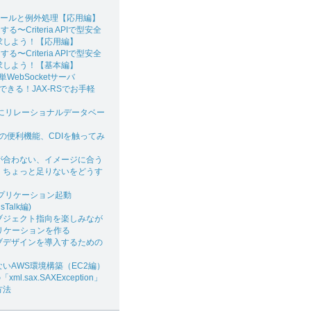
ジュールと例外処理【応用編】
る〜Criteria APIで型安全
求しよう！【応用編】
る〜Criteria APIで型安全
求しよう！【基本編】
単WebSocketサーバ
もできる！JAX-RSでお手軽
単にリレーショナルデータベー
屈指の便利機能、CDIを触ってみ
が合わない、イメージに合う
、ちょっと足りないをどうす
アプリケーション起動
nsTalk編)
でオブジェクト指向を楽しみなが
リケーションを作る
ブデザインを導入するための
いAWS環境構築（EC2編）
「xml.sax.SAXException」
方法