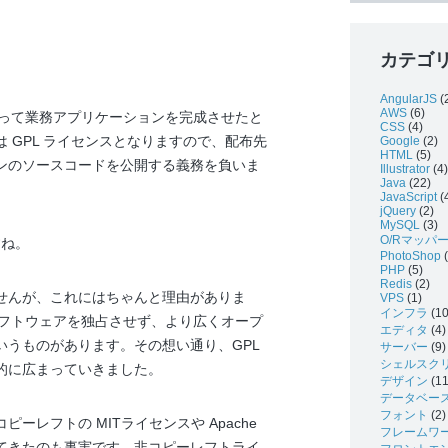
カテゴ
AngularJS
(
AWS
(6)
使って業務アプリケーションを完成させたと
CSS
(4)
 GPL ライセンスとなりますので、配布先
Google
(2)
HTML
(5)
ンのソースコードを公開する義務を負いま
Illustrator
(4)
Java
(22)
JavaScript
(
jQuery
(2)
MySQL
(3)
O/Rマッパ
すね。
PhotoShop
(
PHP
(5)
Redis
(2)
せんが、これにはちゃんと理由がありま
VPS
(1)
インフラ
(10
ソフトウェアを独占させず、より広くオープ
エディタ
(4)
いうものがあります。その想い通り、GPL
サーバー
(9)
シェルスク
的に広まっていきました。
デザイン
(11
データベー
フォント
(2)
レフトの MITライセンスや Apache
フレームワ
てきたのも事実です。非コピーレフトライ